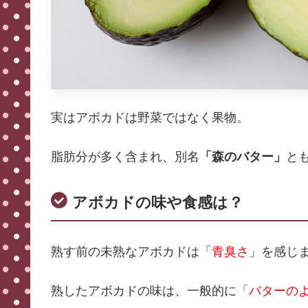
実はアボカドは野菜ではなく果物。
脂肪分が多く含まれ、別名
「森のバター」
と
アボカドの味や食感は？
熟す前の未熟なアボカドは「
青臭さ
」を感じ
熟したアボカドの味は、一般的に「
バターの