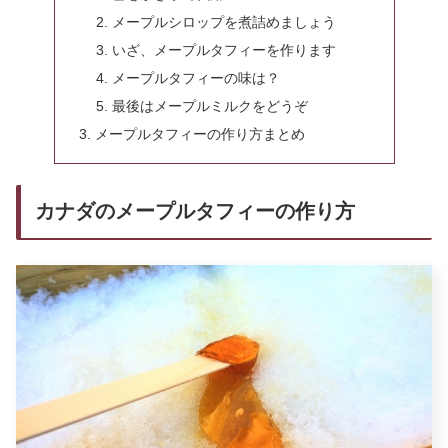
メープルシロップを煮詰めましょう
いざ、メープルタフィーを作ります
メープルタフィーの味は？
最後はメープルミルクをどうぞ
メープルタフィーの作り方まとめ
カナダのメープルタフィーの作り方