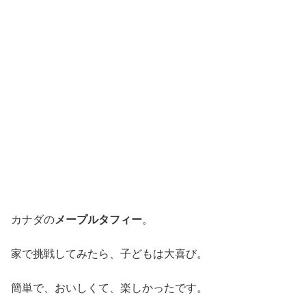
カナダの
メープルタフィー
。
家で挑戦してみたら、子どもは大喜び。
簡単で、おいしくて、楽しかったです。