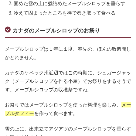
固めた雪の上に煮詰めたメープルシロップを垂らす
冷えて固まったところを棒で巻き取って食べる
カナダのメープルシロップのお祭り
メープルシロップは１年に１度、春先の、ほんの数週間し
かとれません。
カナダのケベック州近辺ではこの時期に、シュガージャッ
ク（メープルシロップを作る小屋）でお祭りをするそうで
す。メープルシロップの収穫祭ですね。
お祭りではメープルシロップを使った料理を楽しみ、
メー
プルタフィー
を作って食べます。
雪の上に、出来立てアツアツのメープルシロップを垂らす