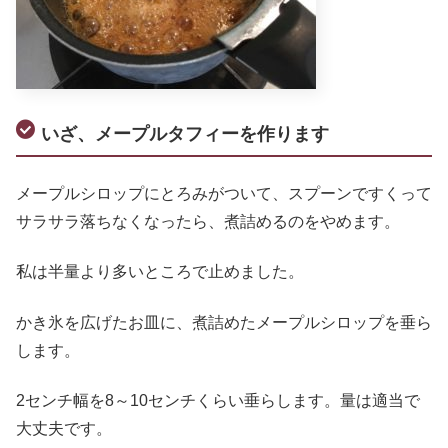
いざ、メープルタフィーを作ります
メープルシロップにとろみがついて、スプーンですくって
サラサラ落ちなくなったら、煮詰めるのをやめます。
私は半量より多いところで止めました。
かき氷を広げたお皿に、煮詰めたメープルシロップを垂ら
します。
2センチ幅を8～10センチくらい垂らします。量は適当で
大丈夫です。