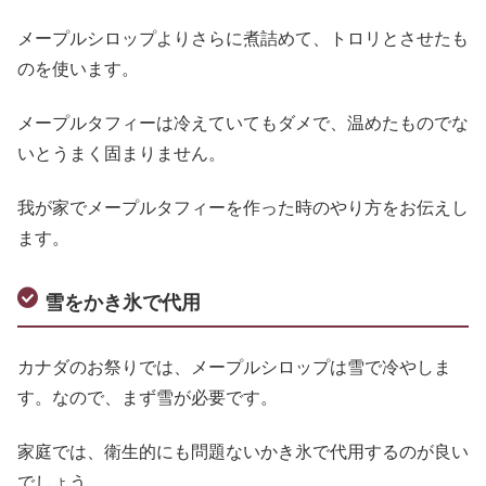
メープルシロップよりさらに煮詰めて、トロリとさせたも
のを使います。
メープルタフィーは冷えていてもダメで、温めたものでな
いとうまく固まりません。
我が家でメープルタフィーを作った時のやり方をお伝えし
ます。
雪をかき氷で代用
カナダのお祭りでは、メープルシロップは雪で冷やしま
す。なので、まず雪が必要です。
家庭では、衛生的にも問題ないかき氷で代用するのが良い
でしょう。