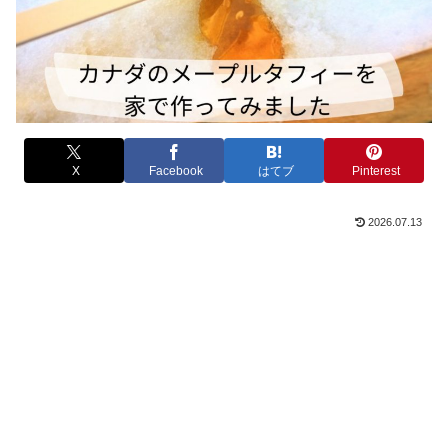
X
Facebook
はてブ
Pinterest
2026.07.13