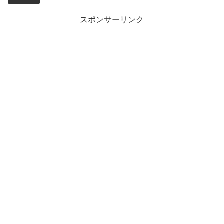
スポンサーリンク