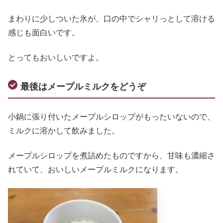
まわりに少しついた氷が、口の中でシャリっとして溶ける
感じも面白いです。
とってもおいしいですよ。
最後はメープルミルクをどうぞ
小鍋に張り付いたメープルシロップがもったいないので、
ミルクに溶かして飲みました。
メープルシロップを煮詰めたものですから、甘味も濃縮さ
れていて、おいしいメープルミルクになります。